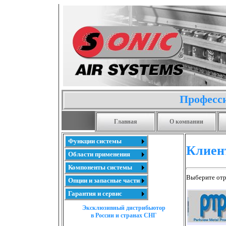
Професси
Главная
О компании
Функции системы
Клиен
Области применения
Компоненты системы
Выберите отр
Опции и запасные части
Гарантия и сервис
Эксклюзивный дистрибьютор
в России и странах СНГ