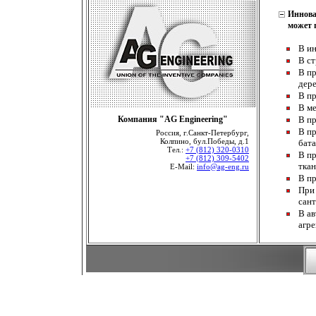
Иннова
может 
В ин
В ст
В пр
дер
В пр
В ме
Компания "AG Engineering"
В пр
В пр
Россия, г.Санкт-Петербург,
Колпино, бул.Победы, д.1
бата
Тел.:
+7 (812) 320-0310
В пр
+7 (812) 309-5402
ткан
E-Mail:
info@ag-eng.ru
В пр
При 
сан
В ав
агре