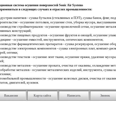
ционная система осушения поверхностей Sonic Air Systems
применяться в следующих случаях и отраслях промышленности:
дустрии напитков - сушка бутылок (стеклянных и ПЭТ), сушка банок, фляг, по
роительстве - осушение потолков, осушение стен, уборка мусора, высушивани
оизводстве стройматериалов - осушение проволочной сетки, осушение металл
евянных конструкций;
оизводстве пищевых продуктов - осушение фруктов и овощей, осушение упак
дицине - осушение емкостей, инструментов, оптических компонентов;
оизводстве фармацевтических препаратов - сушка резервуаров, осушение обо
оизводстве электронных компонентов - сушка электронных плат, компакт-диск
рей, оптики;
оизводстве текстиля - осушение лент ткани, осушение пряжи, удаление мусора
ей;
оизводстве металлов - осушение проката, очистка от окалины, охлаждение ме
обработке металлов - осушение металлических изделий, инструмента, сушка к
техники;
томобильной промышленности - осушение колесных дисков, очистка от окали
гатов, двигателей, кузовов.
Вакансии
Карта сайта
Написать
Звонок