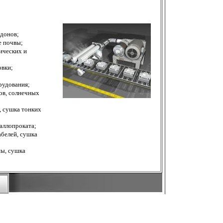
ддонов;
е почвы;
ических и
овки;
рудования;
ов, солнечных
, сушка тонких
таллопроката;
абелей, сушка
ны, сушка