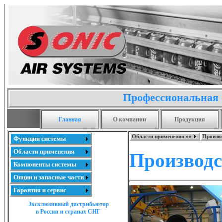
Профессиональная 
Главная
О компании
Продукция
Области применения »»
Произво
Функции системы
Области применения
Производс
Компоненты системы
Опции и запасные части
Гарантия и сервис
Эксклюзивный дистрибьютор
в России и странах СНГ