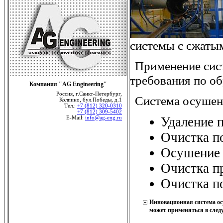
системы с сжаты
Применение сист
требования по об
Компания "AG Engineering"
Россия, г.Санкт-Петербург,
Система осушен
Колпино, бул.Победы, д.1
Тел.:
+7 (812) 320-0310
+7 (812) 309-5402
Удаление п
E-Mail:
info@ag-eng.ru
Очистка п
Осушение 
Очистка п
Очистка по
Инновационная система осу
может применяться в сле