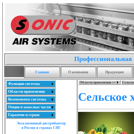
Профессиональная 
Главная
О компании
Продукция
Области применения »»
Сельско
Функции системы
Области применения
Сельское 
Компоненты системы
Опции и запасные части
Гарантия и сервис
Эксклюзивный дистрибьютор
в России и странах СНГ