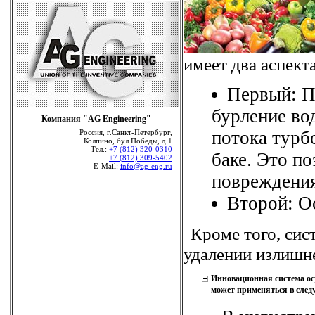
имеет два аспект
Первый: П
бурление во
Компания "AG Engineering"
потока турб
Россия, г.Санкт-Петербург,
Колпино, бул.Победы, д.1
Тел.:
+7 (812) 320-0310
баке. Это по
+7 (812) 309-5402
E-Mail:
info@ag-eng.ru
повреждения
Второй: О
Кроме того, сис
удалении излишн
Инновационная система осу
может применяться в сле